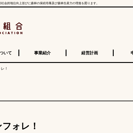
的社会的地位向上並びに森林の保続培養及び森林生産力の増進を図ります。
ついて
事業紹介
経営計画
ォレ！
ワンフォレ！