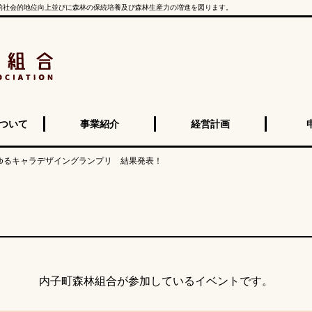
的社会的地位向上並びに森林の保続培養及び森林生産力の増進を図ります。
ついて
事業紹介
経営計画
ゆるキャラデザイングランプリ 結果発表！
内子町森林組合が参加しているイベントです。